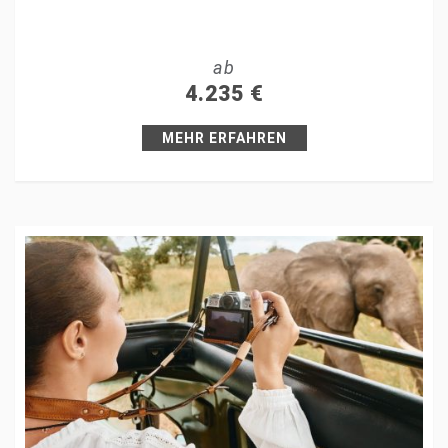
Tweet
ab
+1
4.235
€
Pin it
MEHR ERFAHREN