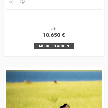
Share
Tweet
ab
+1
10.650
€
Pin it
MEHR ERFAHREN