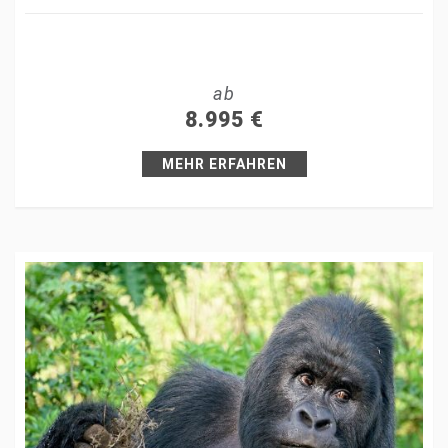
Share
Tweet
ab
+1
8.995
€
Pin it
MEHR ERFAHREN