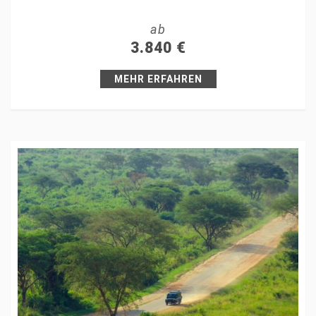
Tweet
ab
+1
3.840
€
Pin it
MEHR ERFAHREN