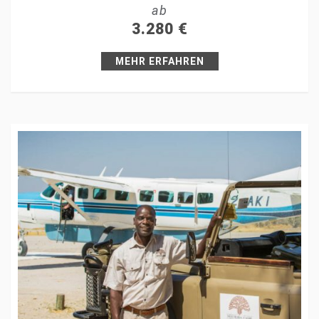
ab
+1
3.280
€
Pin it
MEHR ERFAHREN