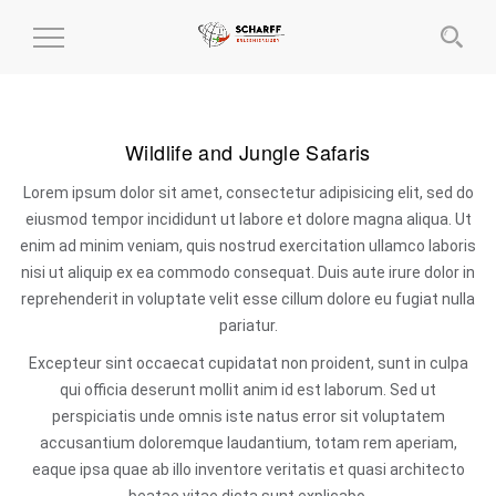
MENÜ
EIN-
UND
AUSKLAPPEN
Wildlife and Jungle Safaris
Lorem ipsum dolor sit amet, consectetur adipisicing elit, sed do
eiusmod tempor incididunt ut labore et dolore magna aliqua. Ut
enim ad minim veniam, quis nostrud exercitation ullamco laboris
nisi ut aliquip ex ea commodo consequat. Duis aute irure dolor in
reprehenderit in voluptate velit esse cillum dolore eu fugiat nulla
pariatur.
Excepteur sint occaecat cupidatat non proident, sunt in culpa
qui officia deserunt mollit anim id est laborum. Sed ut
perspiciatis unde omnis iste natus error sit voluptatem
accusantium doloremque laudantium, totam rem aperiam,
eaque ipsa quae ab illo inventore veritatis et quasi architecto