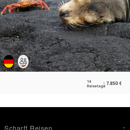
14
7.850
€
Reisetage
Scharff Reisen