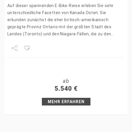
Auf dieser spannenden E-Bike-Reise erleben Sie sehr
unterschiedliche Facetten von Kanada Osten: Sie
erkunden zunächst die eher britisch-amerikanisch
geprägte Provinz Ontario mit der größten Stadt des
Landes (Toronto) und den Niagara-Fällen, die zu den
spektakulärsten Wasserfällen der Welt zählen. Im…
Share
Tweet
ab
+1
5.540
€
Pin it
MEHR ERFAHREN