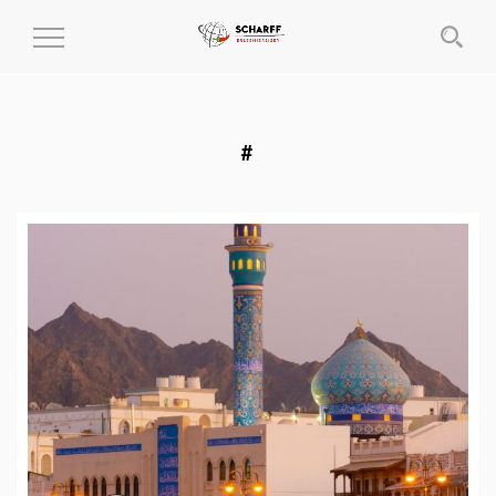
MENÜ
EIN-
UND
AUSKLAPPEN
#