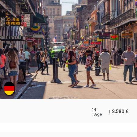
14
2.580
€
TAge