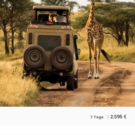
2.595
€
7 Tage