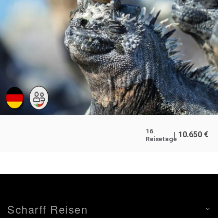
16
10.650
€
Reisetage
Scharff Reisen