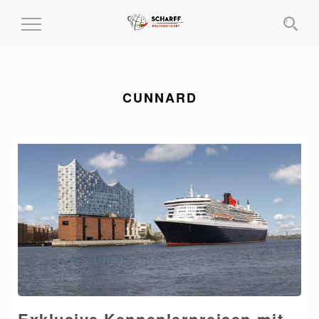
MENÜ
EIN-
UND
AUSKLAPPEN
CUNNARD
Exklusive Kennenlernreisen mit