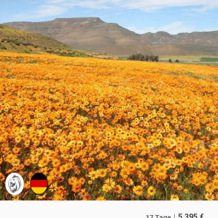
5.395
€
17 Tage