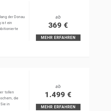
ab
tlang der Donau
 ist ein
369
€
bitionierte
MEHR ERFAHREN
ab
er tollen
1.499
€
Cochem, die
Sie in
MEHR ERFAHREN