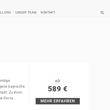
ELLUNG
UNSER TEAM
KONTAKT
ab
endige
egene bayrische
589
€
tadt. Zu ihren
ie Porta…
MEHR ERFAHREN