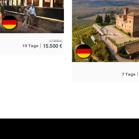
17.800
€
19 Tage
15.500
€
7 Tage