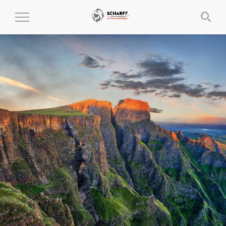
MENÜ
EIN-
UND
AUSKLAPPEN