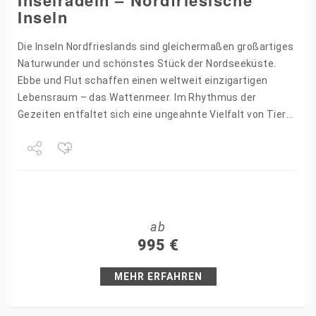
Inselradeln – Nordfriesische
Inseln
Die Inseln Nordfrieslands sind gleichermaßen großartiges
Naturwunder und schönstes Stück der Nordseeküste.
Ebbe und Flut schaffen einen weltweit einzigartigen
Lebensraum – das Wattenmeer. Im Rhythmus der
Gezeiten entfaltet sich eine ungeahnte Vielfalt von Tieren
und Pflanzen. Seevögel geben sich zu…
Share
Tweet
ab
+1
995
€
Pin it
MEHR ERFAHREN