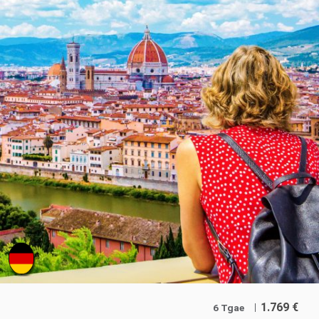
1.769
€
6 Tgae