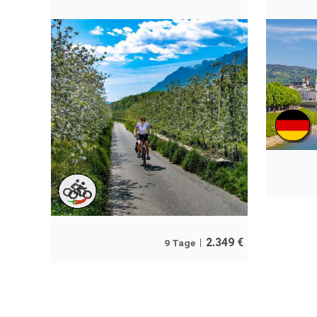
2.349
€
9 Tage