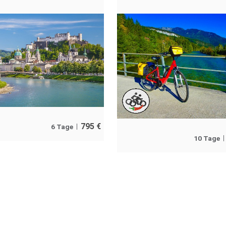
795
€
6 Tage
10 Tage