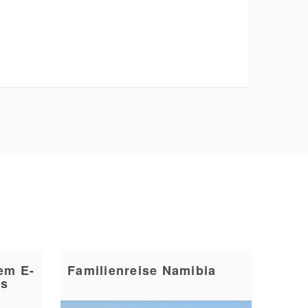
em E-
Familienreise Namibia
ns