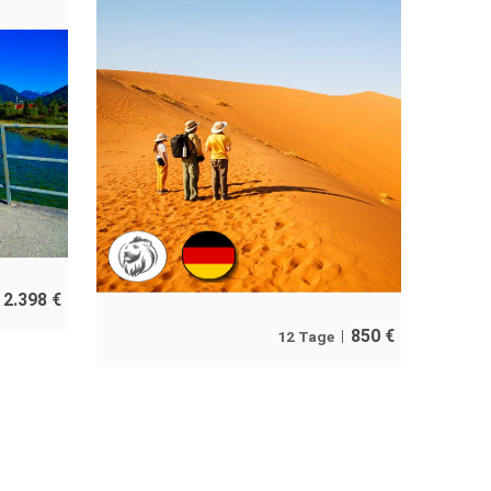
2.398
€
850
€
12 Tage