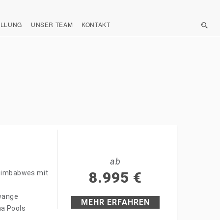
ELLUNG
UNSER TEAM
KONTAKT
ab
 Simbabwes mit
8.995
€
Hwange
MEHR ERFAHREN
na Pools