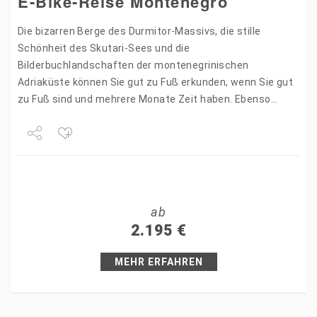
E-Bike-Reise Montenegro
Die bizarren Berge des Durmitor-Massivs, die stille
Schönheit des Skutari-Sees und die
Bilderbuchlandschaften der montenegrinischen
Adriaküste können Sie gut zu Fuß erkunden, wenn Sie gut
zu Fuß sind und mehrere Monate Zeit haben. Ebenso
beeindruckend, aber wesentlich komfortabler und
weniger…
Share
Tweet
ab
+1
2.195
€
Pin it
MEHR ERFAHREN