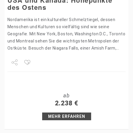
USA und Kanada: Höhepunkte
des Ostens
Nordamerika ist ein kultureller Schmelztiegel, dessen
Menschen und Kulturen so vielfältig sind wie seine
Geografie. Mit New York, Boston, Washington D.C., Toronto
und Montreal sehen Sie die wichtigsten Metropolen der
Ostküste. Besuch der Niagara Falls, einer Amish Farm,
Thousand Islands…
Share
Tweet
ab
+1
2.238
€
Pin it
MEHR ERFAHREN