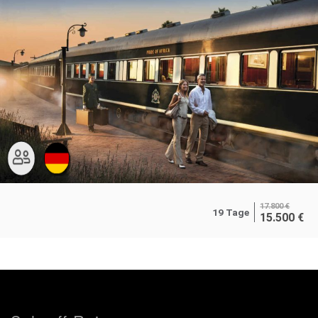
17.800
€
19 Tage
15.500
€