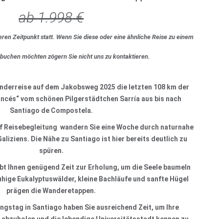
ab
1.998
€
eren Zeitpunkt statt. Wenn Sie diese oder eine ähnliche Reise zu einem
 buchen möchten zögern Sie nicht uns zu kontaktieren.
anderreise auf dem Jakobsweg 2025 die letzten 108 km der
ncés“ vom schönen Pilgerstädtchen Sarría aus bis nach
Santiago de Compostela.
f Reisebegleitung wandern Sie eine Woche durch naturnahe
iziens. Die Nähe zu Santiago ist hier bereits deutlich zu
spüren.
bt Ihnen genügend Zeit zur Erholung, um die Seele baumeln
uhige Eukalyptuswälder, kleine Bachläufe und sanfte Hügel
prägen die Wanderetappen.
ngstag in Santiago haben Sie ausreichend Zeit, um Ihre