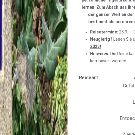
persönliche Pilgerurkunde
lernen. Zum Abschluss Ihr
der ganzen Welt an der 
bestimmt als berühren
Reisetermine:
25.9. – 
Neugierig?
Lesen Sie 
2023!
Hinweies:
Die Reise ka
kombiniert werden.
Reiseart
Gefüh
L
Entdec
Wande