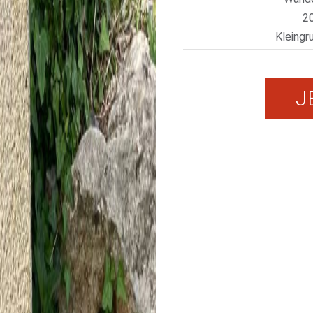
2
Kleingr
J