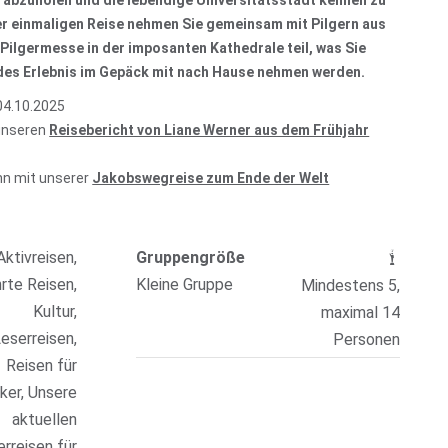
 abzuholen und die lebendige Universitätsstadt kennen zu
er einmaligen Reise nehmen Sie gemeinsam mit Pilgern aus
Pilgermesse in der imposanten Kathedrale teil, was Sie
des Erlebnis im Gepäck mit nach Hause nehmen werden.
04.10.2025
unseren
Reisebericht von Liane Werner aus dem Frühjahr
nn mit unserer
Jakobswegreise zum Ende der Welt
Aktivreisen,
Gruppengröße
rte Reisen,
Kleine Gruppe
Mindestens 5,
Kultur,
maximal 14
eserreisen,
Personen
Reisen für
ker, Unsere
aktuellen
rreisen für