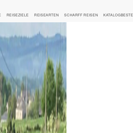
E
REISEZIELE
REISEARTEN
SCHARFF REISEN
KATALOGBEST