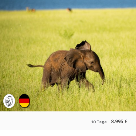
8.995
€
10 Tage