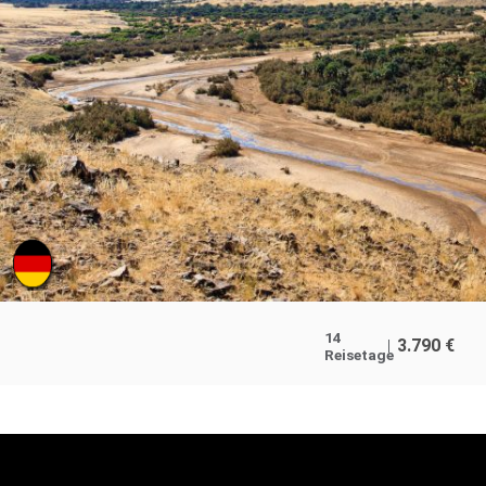
14
3.790
€
Reisetage