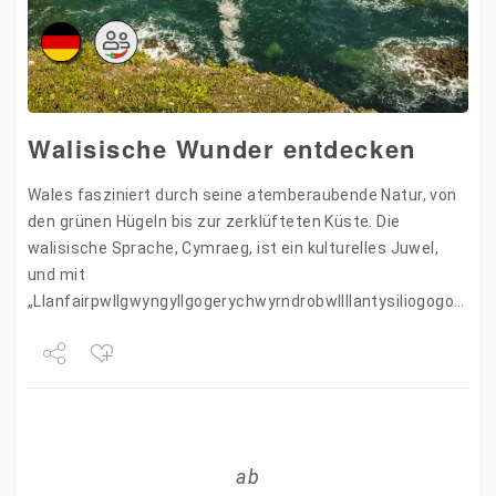
Walisische Wunder entdecken
Wales fasziniert durch seine atemberaubende Natur, von
den grünen Hügeln bis zur zerklüfteten Küste. Die
walisische Sprache, Cymraeg, ist ein kulturelles Juwel,
und mit
„Llanfairpwllgwyngyllgogerychwyrndrobwllllantysiliogogogoch
beherbergt Wales den Ort mit dem längsten Namen in
Europa, wenn nicht sogar in der…
Share
Tweet
ab
+1