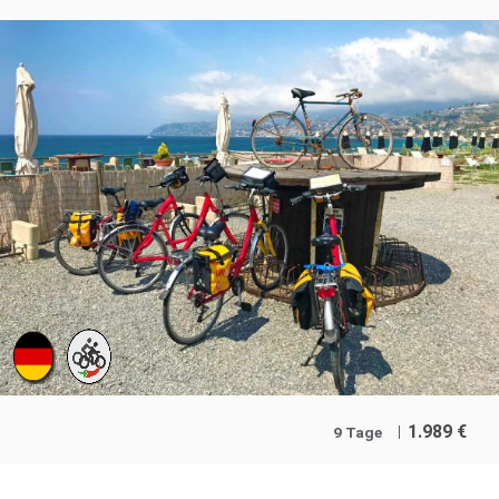
1.989
€
9 Tage