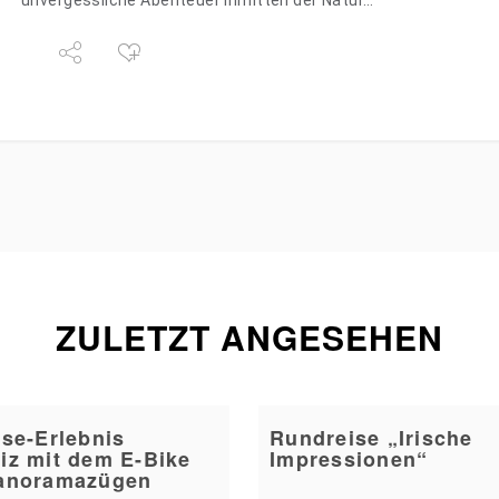
unvergessliche Abenteuer inmitten der Natur…
ZULETZT ANGESEHEN
se-Erlebnis
Rundreise „Irische
iz mit dem E-Bike
Impressionen“
anoramazügen