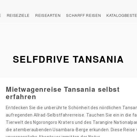
E
REISEZIELE
REISEARTEN
SCHARFF REISEN
KATALOGBEST
SELFDRIVE TANSANIA
Mietwagenreise Tansania selbst
erfahren
Entdecken Sie die unberührte Schönheit des nördlichen Tansan
aufregenden Allrad-Selbstfahrerreise. Tauchen Sie ein in die f
Tierwelt des Ngorongoro Kraters und des Tarangire Nationalpar
die atemberaubenden Usambara-Berge erkunden. Diese Reise 