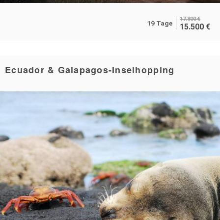
17.800
€
19 Tage
15.500
€
Ecuador & Galapagos-Inselhopping