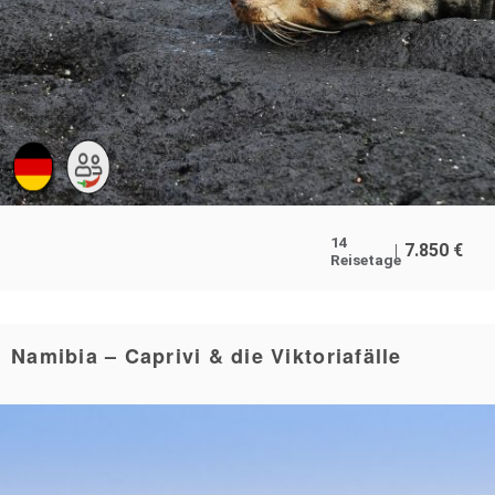
14
7.850
€
Reisetage
Namibia – Caprivi & die Viktoriafälle