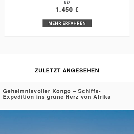
ab
+1
1.450
€
Pin it
MEHR ERFAHREN
ZULETZT ANGESEHEN
Geheimnisvoller Kongo – Schiffs-
Expedition ins grüne Herz von Afrika