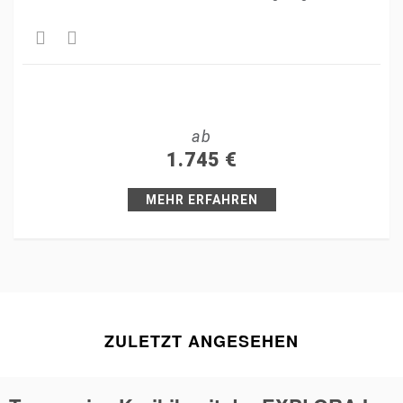
Share
Tweet
ab
+1
1.745
€
Pin it
MEHR ERFAHREN
ZULETZT ANGESEHEN