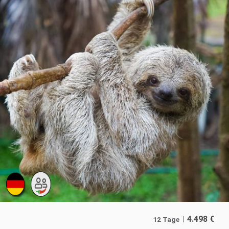
4.498
€
12 Tage