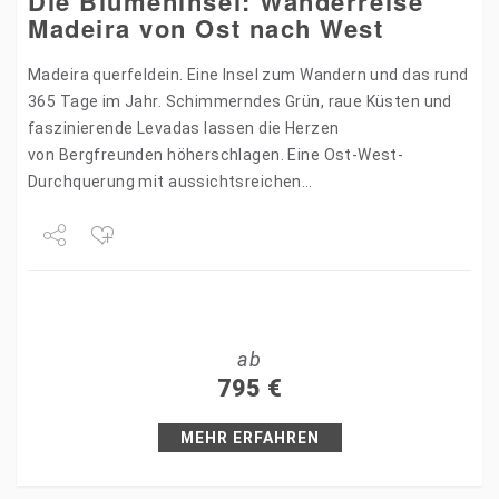
Die Blumeninsel: Wanderreise
Madeira von Ost nach West
Madeira querfeldein. Eine Insel zum Wandern und das rund
365 Tage im Jahr. Schimmerndes Grün, raue Küsten und
faszinierende Levadas lassen die Herzen
von Bergfreunden höherschlagen. Eine Ost-West-
Durchquerung mit aussichtsreichen
und herausfordernden Routen über Gipfel, Berge, durch
Tunnel und vorbei an tosenden Wasserfällen. Immer…
Share
Tweet
ab
+1
795
€
Pin it
MEHR ERFAHREN