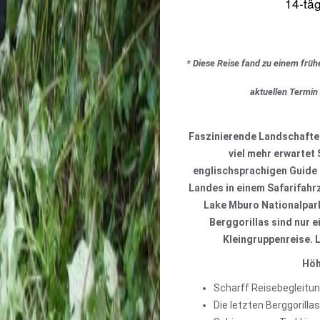
14-täg
* Diese Reise fand zu einem früh
aktuellen Termin
Faszinierende Landschaften
viel mehr erwartet
englischsprachigen Guide 
Landes in einem Safarifahrz
Lake Mburo Nationalpar
Berggorillas sind nur 
Kleingruppenreise. L
Höh
Scharff Reisebegleitu
Die letzten Berggorilla