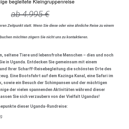
ige begleitete Kleingruppenreise
ab
4.995
€
eren Zeitpunkt statt. Wenn Sie diese oder eine ähnliche Reise zu einem
 buchen möchten zögern Sie nicht uns zu kontaktieren.
, seltene Tiere und lebensfrohe Menschen – dies und noch
 Sie in Uganda. Entdecken Sie gemeinsam mit einem
und Ihrer Scharff-Reisebegleitung die schönsten Orte des
eug. Eine Bootsfahrt auf dem Kazinga Kanal, eine Safari im
k, sowie ein Besuch der Schimpansen und der mächtigen
einige der vielen spannenden Aktivitäten während dieser
assen Sie sich verzaubern von der Vielfalt Ugandas!
epunkte dieser Uganda-Rundreise:
ng
s