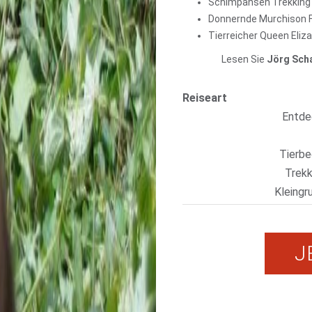
Schimpansen Trekking
Donnernde Murchison F
Tierreicher Queen Eliz
Lesen Sie
Jörg Scha
Reiseart
Entdec
Tierbe
Trekk
Kleingr
J