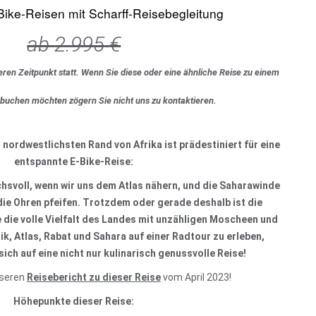
Bike-Reisen mit Scharff-Reisebegleitung
ab
2.995
€
eren Zeitpunkt statt. Wenn Sie diese oder eine ähnliche Reise zu einem
 buchen möchten zögern Sie nicht uns zu kontaktieren.
ordwestlichsten Rand von Afrika ist prädestiniert für eine
entspannte E-Bike-Reise:
hsvoll, wenn wir uns dem Atlas nähern, und die Saharawinde
ie Ohren pfeifen. Trotzdem oder gerade deshalb ist die
 die volle Vielfalt des Landes mit unzähligen Moscheen und
k, Atlas, Rabat und Sahara auf einer Radtour zu erleben,
sich auf eine nicht nur kulinarisch genussvolle Reise!
nseren
Reisebericht zu dieser Reise
vom April 2023!
Höhepunkte dieser Reise: