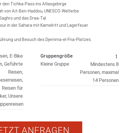
r den Tichka-Pass ins Atlasgebirge
ah von Aït-Ben-Haddou, UNESCO-Welterbe
 Saghro und das Draa-Tal
our in der Sahara mit Kamelritt und Lagerfeuer
ührung und Besuch des Djemma-el-Fna-Platzes.
isen, E-Bike
Gruppengröße
n, Geführte
Kleine Gruppe
Mindestens 8
Reisen,
Personen, maximal
eserreisen,
14 Personen
Reisen für
ker, Unsere
uppenreisen
ETZT ANFRAGEN