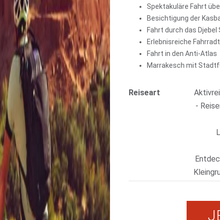
Spektakuläre Fahrt übe
Besichtigung der Kasb
Fahrt durch das Djebel
Erlebnisreiche Fahrradt
Fahrt in den Anti-Atlas
Marrakesch mit Stadtf
Reiseart
Aktivre
- Reise
L
Entdec
Kleingr
J