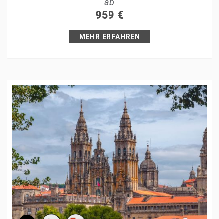
ab
+1
959
€
Pin it
MEHR ERFAHREN