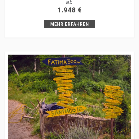
ab
+1
1.948
€
Pin it
MEHR ERFAHREN