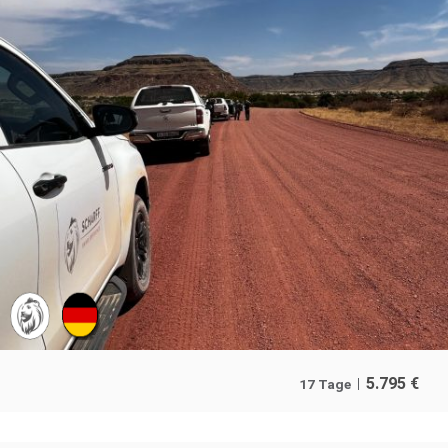
5.795
€
17 Tage