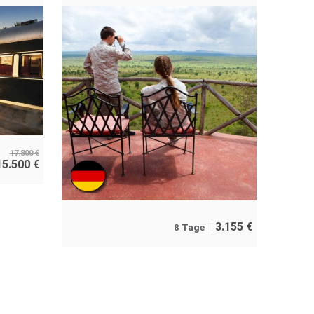
17.800
€
15.500
€
3.155
€
8 Tage