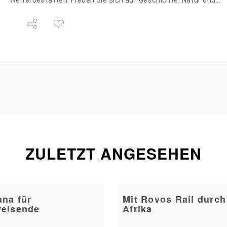
Welterbestätten. Freuen Sie sich auf Geschichte, Natur und…
ZULETZT ANGESEHEN
ana für
Mit Rovos Rail durch
reisende
Afrika