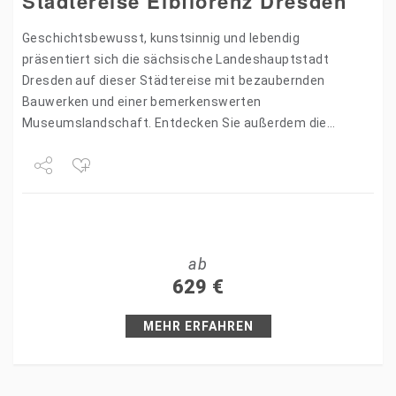
Städtereise Elbflorenz Dresden
Geschichtsbewusst, kunstsinnig und lebendig
präsentiert sich die sächsische Landeshauptstadt
Dresden auf dieser Städtereise mit bezaubernden
Bauwerken und einer bemerkenswerten
Museumslandschaft. Entdecken Sie außerdem die
reizvolle Umgebung von Dresden mit herrlichen
Landschaften & Schlössern. Ausflüge u.a. nach Meißen,
Schloss Pillnitz, Schloss…
Share
Tweet
ab
+1
629
€
Pin it
MEHR ERFAHREN