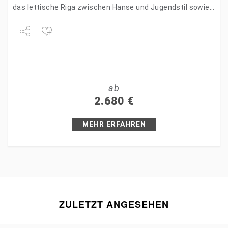
das lettische Riga zwischen Hanse und Jugendstil sowie
Litauens barockes Hauptstadt-Juwel…
Share
Tweet
ab
+1
2.680
€
Pin it
MEHR ERFAHREN
ZULETZT ANGESEHEN