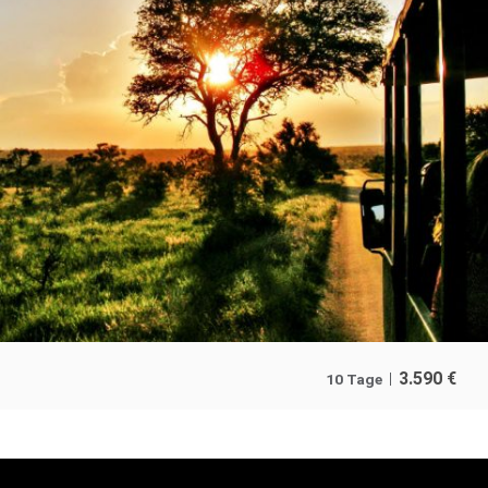
3.590
€
10 Tage