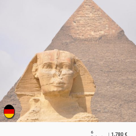
6
1.780
€