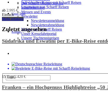
Individuelles Reisen mit Scharff Reisen
Der Scharff-Shuttle-Service
Leserreisen von Scharff Reisen
Mitarbeiterblog
ab
2.995
€
Messen und Events
Unser Team
Einfach
Newsletter
Mehr erfahren
Newsletteranmeldung
Newsletterabmeldung
Zuletzt angesehen
Videos von Scharff Reisen
Kontakt
Unser Kreuzfahrtportal
Unsere Tischtennisreisen
Südafrika und Eswatini per E-Bike-Reise ent
15 Tage
5.420
€
Franken – ein Hochgenuss Highlightreise „50 