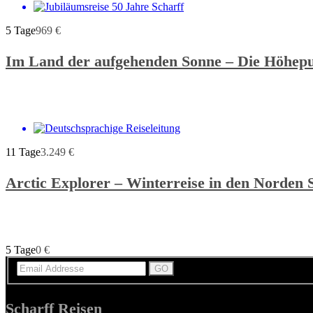
5 Tage
969
€
Im Land der aufgehenden Sonne – Die Höhep
11 Tage
3.249
€
Arctic Explorer – Winterreise in den Norden
5 Tage
0
€
Scharff Reisen