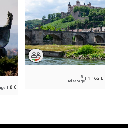
5
1.165
€
Reisetage
0
€
age