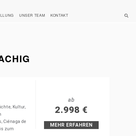
ELLUNG
UNSER TEAM
KONTAKT
ACHIG
ab
chte, Kultur,
2.998
€
m
s, Ciénaga de
MEHR ERFAHREN
bis zum