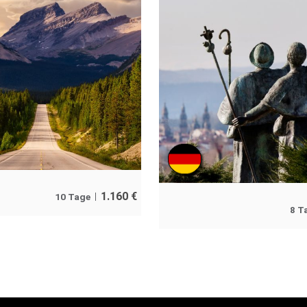
1.160
€
10 Tage
8 T