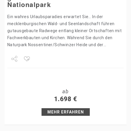
Nationalpark
Ein wahres Urlaubsparadies erwartet Sie… In der
mecklenburgischen Wald- und Seenlandschaft führen
gutausgebaute Radwege entlang kleiner Ortschaften mit
Fachwerkbauten und Kirchen. Während Sie durch den
Naturpark Nossentiner/Schwinzer Heide und der
Nationalpark Müritz radeln, genießen Sie die
abwechselnden Bilder der Landschaft-Wälder,…
Share
Tweet
ab
+1
1.698
€
Pin it
MEHR ERFAHREN