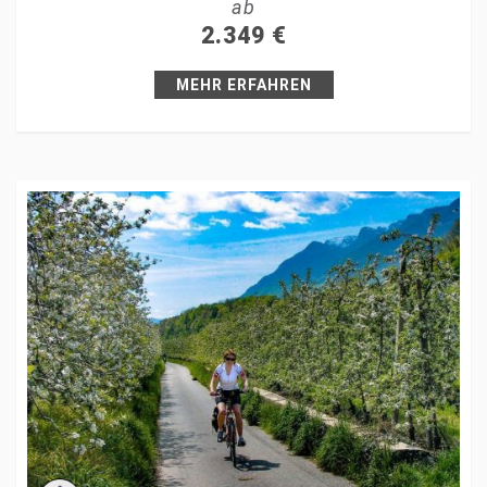
ab
+1
2.349
€
Pin it
MEHR ERFAHREN