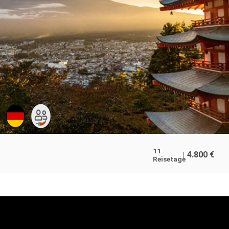
11
4.800
€
Reisetage