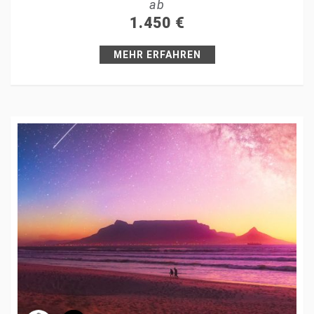
ab
+1
1.450
€
Pin it
MEHR ERFAHREN