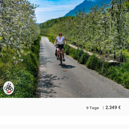
2.349
€
9 Tage