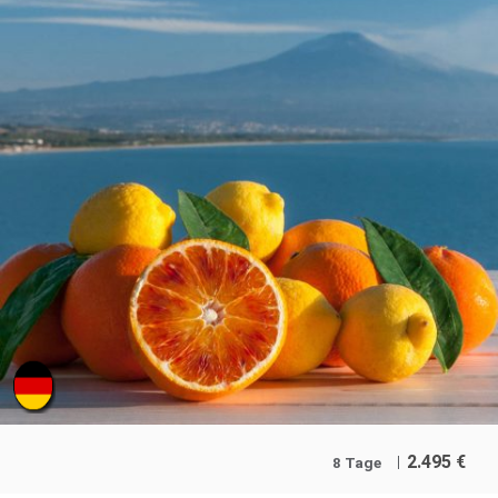
2.495
€
8 Tage