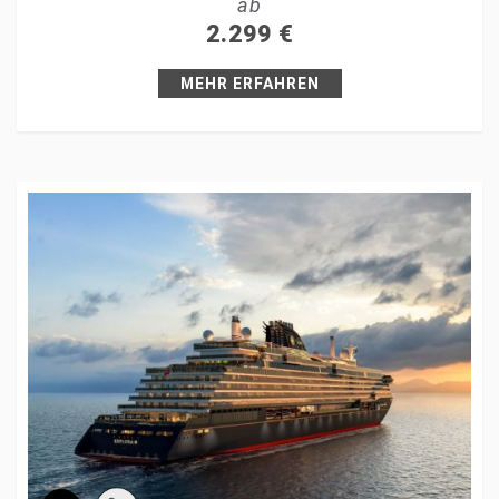
ab
+1
2.299
€
Pin it
MEHR ERFAHREN