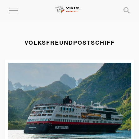
MENÜ
EIN-
UND
AUSKLAPPEN
VOLKSFREUNDPOSTSCHIFF