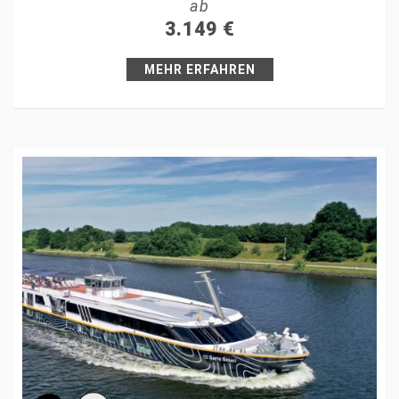
ab
+1
3.149
€
Pin it
MEHR ERFAHREN