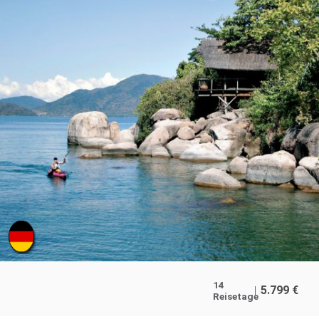
14
5.799
€
Reisetage