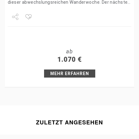
dieser abwechslungsreichen Wanderwoche. Der nächste
ist die Überquerung des Steinernen Meeres,
eines Karsthochplateaus, über das die…
Share
Tweet
ab
+1
1.070
€
Pin it
MEHR ERFAHREN
ZULETZT ANGESEHEN