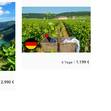
1.199
€
6 Tage
2.990
€