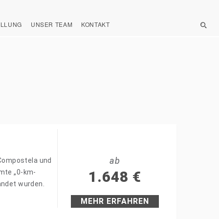
ELLUNG
UNSER TEAM
KONTAKT
ab
e Compostela und
hmte „0-km-
1.648
€
andet wurden.
MEHR ERFAHREN