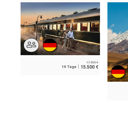
17.800
€
19 Tage
15.500
€