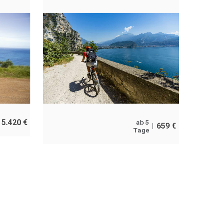
5.420
€
ab 5
659
€
Tage