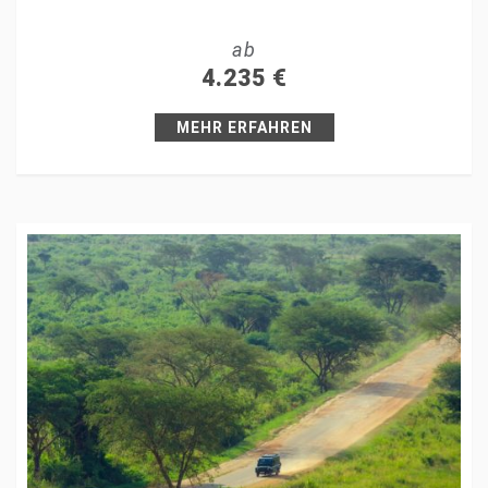
Tweet
ab
+1
4.235
€
Pin it
MEHR ERFAHREN