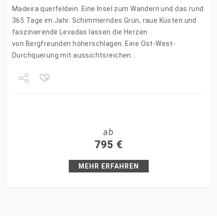
Madeira querfeldein. Eine Insel zum Wandern und das rund
365 Tage im Jahr. Schimmerndes Grün, raue Küsten und
faszinierende Levadas lassen die Herzen
von Bergfreunden höherschlagen. Eine Ost-West-
Durchquerung mit aussichtsreichen
und herausfordernden Routen über Gipfel, Berge, durch
Tunnel und vorbei an tosenden Wasserfällen. Immer…
Share
Tweet
ab
+1
795
€
Pin it
MEHR ERFAHREN