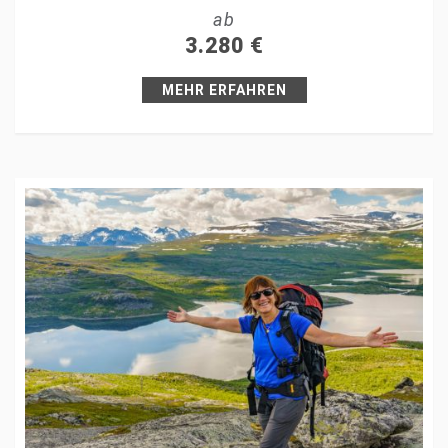
ab
+1
3.280
€
Pin it
MEHR ERFAHREN