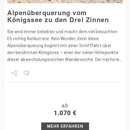
Alpenüberquerung vom
Königssee zu den Drei Zinnen
Sie wird immer beliebter und macht dem viel besuchten
E5 richtig Konkurrenz. Kein Wunder, denn diese
Alpenüberquerung beginnt mit einer Schifffahrt über
den berühmten Königssee – einer der vielen Höhepunkte
dieser abwechslungsreichen Wanderwoche. Der nächste
ist die Überquerung des Steinernen Meeres,
eines Karsthochplateaus, über das die…
Share
Tweet
ab
+1
1.070
€
Pin it
MEHR ERFAHREN