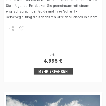
lebensfrohe Menschen – dies und noch viel mehr erwartet
Sie in Uganda. Entdecken Sie gemeinsam mit einem
englischsprachigen Guide und Ihrer Scharff-
Reisebegleitung die schönsten Orte des Landes in einem
Safarifahrzeug. Eine Bootsfahrt auf dem Kazinga…
Share
Tweet
ab
+1
4.995
€
Pin it
MEHR ERFAHREN