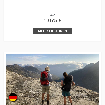
Tweet
ab
+1
1.075
€
Pin it
MEHR ERFAHREN