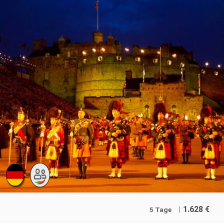
1.628
€
5 Tage