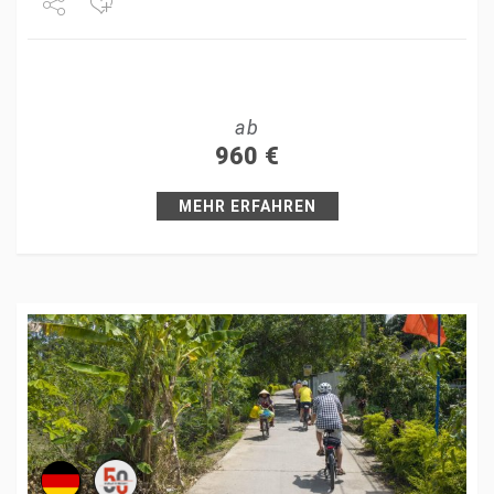
Share
Tweet
ab
+1
960
€
Pin it
MEHR ERFAHREN