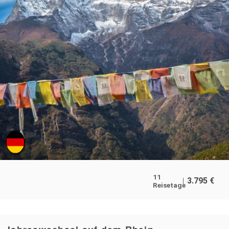
11
3.795
€
Reisetage