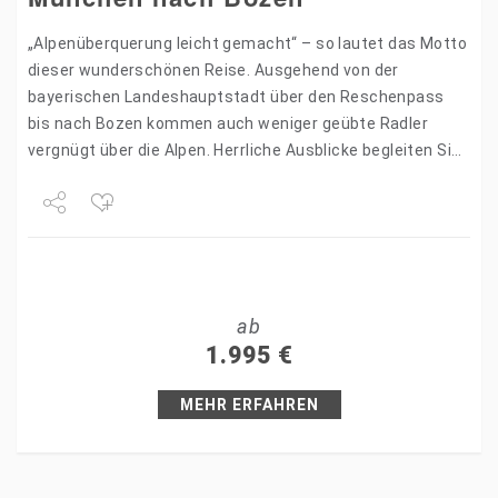
„Alpenüberquerung leicht gemacht“ – so lautet das Motto
dieser wunderschönen Reise. Ausgehend von der
bayerischen Landeshauptstadt über den Reschenpass
bis nach Bozen kommen auch weniger geübte Radler
vergnügt über die Alpen. Herrliche Ausblicke begleiten Sie
am Weg entlang des Starnberger…
Share
Tweet
ab
+1
1.995
€
Pin it
MEHR ERFAHREN