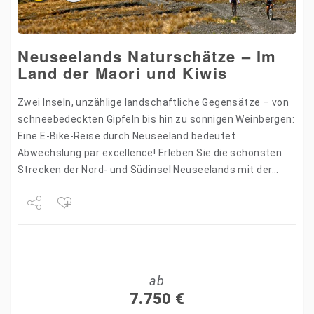
Neuseelands Naturschätze – Im
Land der Maori und Kiwis
Zwei Inseln, unzählige landschaftliche Gegensätze – von
schneebedeckten Gipfeln bis hin zu sonnigen Weinbergen:
Eine E-Bike-Reise durch Neuseeland bedeutet
Abwechslung par excellence! Erleben Sie die schönsten
Strecken der Nord- und Südinsel Neuseelands mit der
Nase im Wind. Erfahren Sie die…
Share
Tweet
ab
+1
7.750
€
Pin it