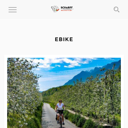
MENÜ
EIN-
UND
AUSKLAPPEN
EBIKE