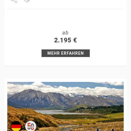
weniger…
Share
Tweet
ab
+1
2.195
€
Pin it
MEHR ERFAHREN