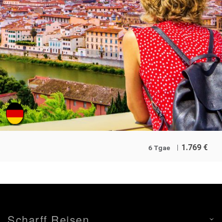
1.769
€
6 Tgae
Scharff Reisen