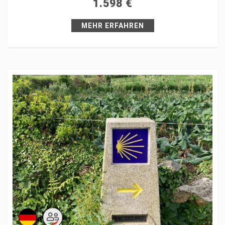
1.598
€
Pin it
MEHR ERFAHREN