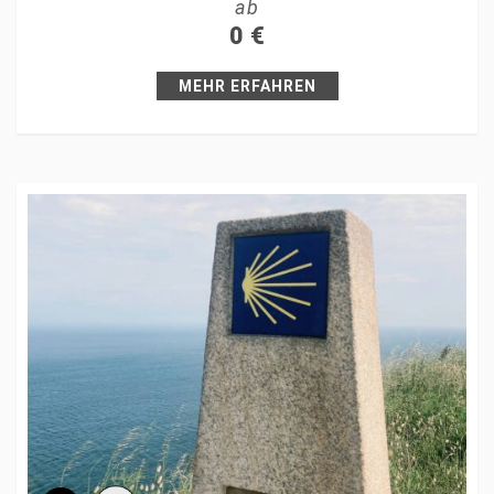
ab
+1
0
€
Pin it
MEHR ERFAHREN