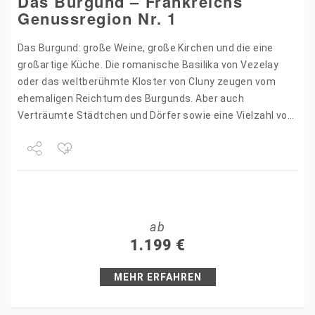
Das Burgund – Frankreichs
Genussregion Nr. 1
Das Burgund: große Weine, große Kirchen und die eine
großartige Küche. Die romanische Basilika von Vezelay
oder das weltberühmte Kloster von Cluny zeugen vom
ehemaligen Reichtum des Burgunds. Aber auch
Verträumte Städtchen und Dörfer sowie eine Vielzahl von
Burgen und…
Share
Tweet
ab
+1
1.199
€
Pin it
MEHR ERFAHREN