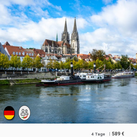
589
€
4 Tage