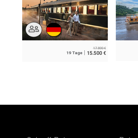
17.800
€
19 Tage
15.500
€