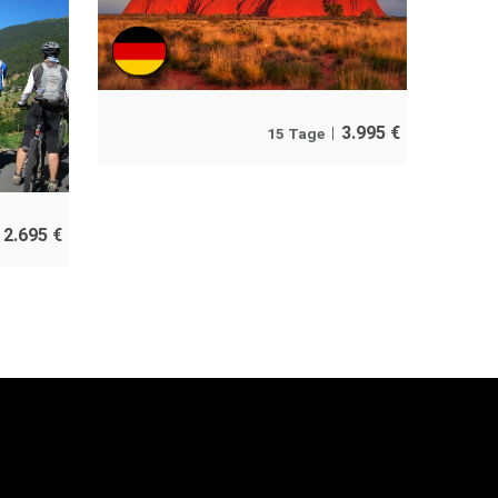
3.995
€
15 Tage
2.695
€