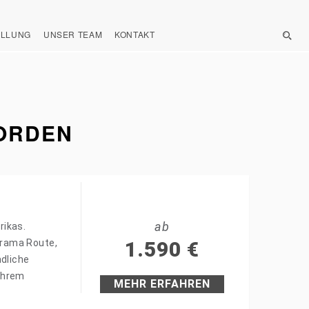
ELLUNG
UNSER TEAM
KONTAKT
ORDEN
ab
rikas.
orama Route,
1.590
€
ndliche
Ihrem
MEHR ERFAHREN