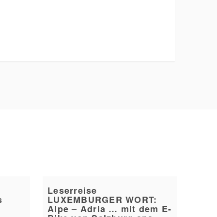
Leserreise
s
LUXEMBURGER WORT:
Alpe – Adria … mit dem E-