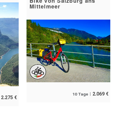
Bike von Salzburg ans
Mittelmeer
2.069
€
10 Tage
2.275
€