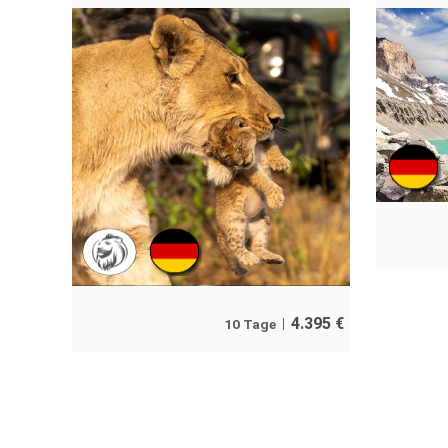
4.395
€
10 Tage