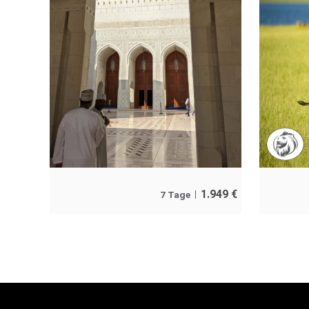
1.949
€
7 Tage