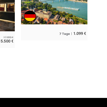
1.099
€
7 Tage
17.800
€
15.500
€