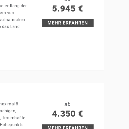
se entlang der
5.945
€
ern von
kulinarischen
MEHR ERFAHREN
e das Land
ab
 maximal 8
achigen,
4.350
€
n, traumhafte
. Höhepunkte
MEHR ERFAHREN