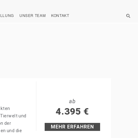
ELLUNG
UNSER TEAM
KONTAKT
ab
nkten
4.395
€
 Tierwelt und
n der
MEHR ERFAHREN
en und die