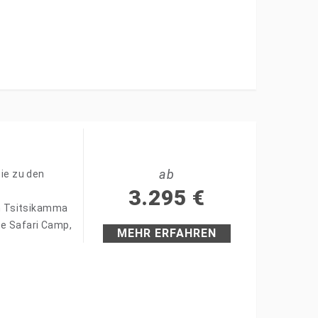
ab
Sie zu den
3.295
€
m Tsitsikamma
te Safari Camp,
MEHR ERFAHREN