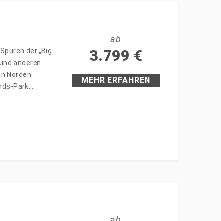
ab
 Spuren der „Big
3.799
€
 und anderen
en Norden
MEHR ERFAHREN
ands-Park…
ab