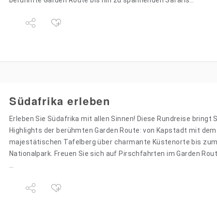
berühmte Garden Route bis hin zu spannenden Safaris…
Südafrika erleben
Erleben Sie Südafrika mit allen Sinnen! Diese Rundreise bringt 
Highlights der berühmten Garden Route: von Kapstadt mit dem
majestätischen Tafelberg über charmante Küstenorte bis zu
Nationalpark. Freuen Sie sich auf Pirschfahrten im Garden Rou
…