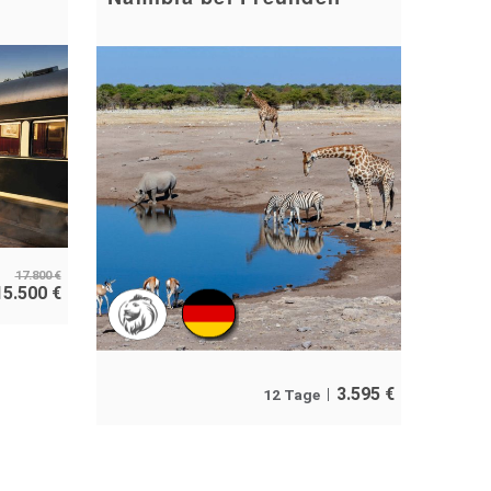
17.800
€
15.500
€
3.595
€
12 Tage