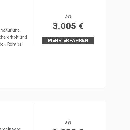
ab
3.005
€
e Natur und
che erholt und
MEHR ERFAHREN
e-, Rentier-
ab
 gemeinsam