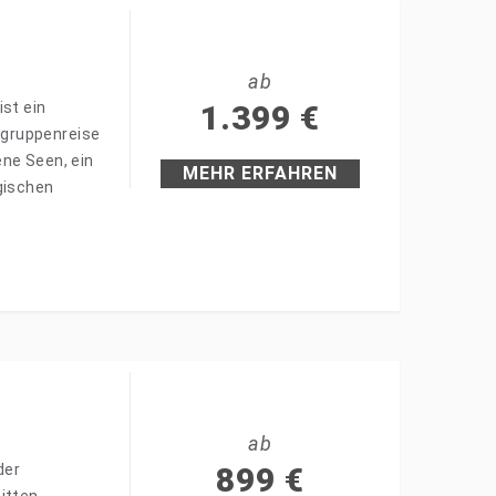
ab
ist ein
1.399
€
ingruppenreise
ene Seen, ein
MEHR ERFAHREN
gischen
ab
der
899
€