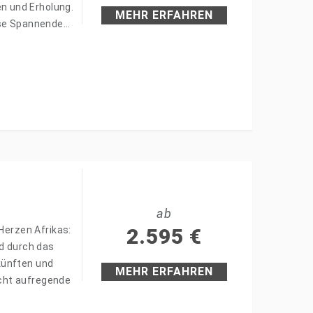
n und Erholung.
MEHR ERFAHREN
ise Spannende
ab
Herzen Afrikas:
2.595
€
nd durch das
künften und
MEHR ERFAHREN
cht aufregende