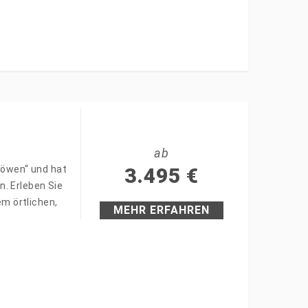
ab
 Löwen“ und hat
3.495
€
. Erleben Sie
em örtlichen,
MEHR ERFAHREN