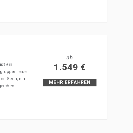
ab
ist ein
1.549
€
ingruppenreise
ene Seen, ein
MEHR ERFAHREN
gischen