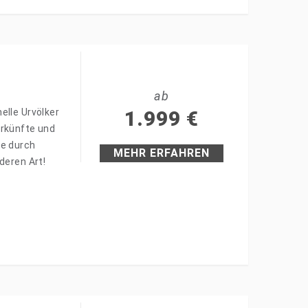
ab
elle Urvölker
1.999
€
erkünfte und
se durch
MEHR ERFAHREN
deren Art!