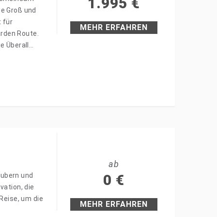
1.995
€
ie Groß und
 für
MEHR ERFAHREN
arden Route.
e Überall
ab
aubern und
0
€
vation, die
 Reise, um die
MEHR ERFAHREN